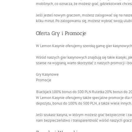
mobilnych, co oznacza, że możesz grać, gdziekolwiek chces
Jeśli jesteś nowym graczem, możesz zalogować się na naszej 
kilku minut. Po zalogowaniu się, możesz wybrać swoją ulubio
Oferta Gry i Promocje
W Lemon Kasynie oferujemy szeroką gamę gier kasynowych, ab
Wśród naszych gier kasynowych znajdują się takie klasyki, j
szanse na wygraną, warto skorzystać z naszych promocji i b
Gry Kasynowe
Promocje
Blackjack
100% bonus do 500 PLN
Ruletka
20% bonus do 2
W Lemon Kasynie oferujemy także specjalne promocje dla now
depozytu, bonus do 100% do 500 PLN, a także wiele innych.
Jeśli szukasz kasyna, w którym możesz grać bezpiecznie i 
nam bezpieczeństwo i transparentność wśród naszych gracz