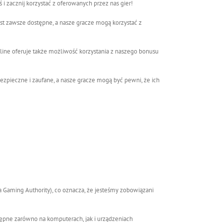
ś i zacznij korzystać z oferowanych przez nas gier!
st zawsze dostępne, a nasze gracze mogą korzystać z
nline oferuje także możliwość korzystania z naszego bonusu
ezpieczne i zaufane, a nasze gracze mogą być pewni, że ich
a Gaming Authority), co oznacza, że jesteśmy zobowiązani
stępne zarówno na komputerach, jak i urządzeniach