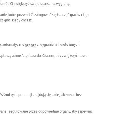
 pomóc Ci zwiększyć swoje szanse na wygraną.
nie, które pozwoli Ci zalogować się i zacząć grać w ciągu
z grać, kiedy chcesz.
, automatyczne gry, gry z wygraniem i wiele innych.
wyjątkową atmosferę hazardu. Czasem, aby zwiększyć nasze
ród tych promocji znajdują się takie, jak bonus bez
owane i regulowane przez odpowiednie organy, aby zapewnić