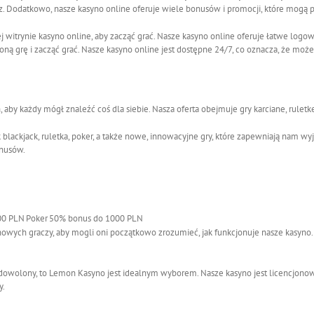
z. Dodatkowo, nasze kasyno online oferuje wiele bonusów i promocji, które mogą
witrynie kasyno online, aby zacząć grać. Nasze kasyno online oferuje łatwe logowa
ną grę i zacząć grać. Nasze kasyno online jest dostępne 24/7, co oznacza, że możes
y każdy mógł znaleźć coś dla siebie. Nasza oferta obejmuje gry karciane, ruletke
ak blackjack, ruletka, poker, a także nowe, innowacyjne gry, które zapewniają nam 
onusów.
00 PLN
Poker
50% bonus do 1000 PLN
ych graczy, aby mogli oni początkowo zrozumieć, jak funkcjonuje nasze kasyno. Wś
zadowolony, to Lemon Kasyno jest idealnym wyborem. Nasze kasyno jest licencjon
y.