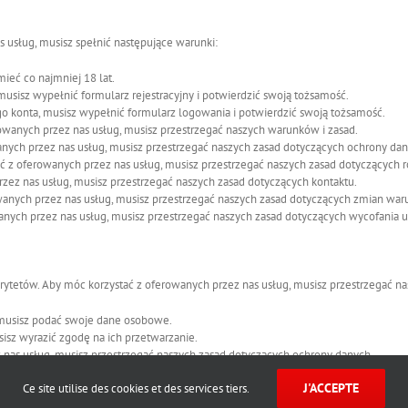
 usług, musisz spełnić następujące warunki:
ieć co najmniej 18 lat.
musisz wypełnić formularz rejestracyjny i potwierdzić swoją tożsamość.
 konta, musisz wypełnić formularz logowania i potwierdzić swoją tożsamość.
rowanych przez nas usług, musisz przestrzegać naszych warunków i zasad.
nych przez nas usług, musisz przestrzegać naszych zasad dotyczących ochrony dan
 z oferowanych przez nas usług, musisz przestrzegać naszych zasad dotyczących
zez nas usług, musisz przestrzegać naszych zasad dotyczących kontaktu.
anych przez nas usług, musisz przestrzegać naszych zasad dotyczących zmian wa
anych przez nas usług, musisz przestrzegać naszych zasad dotyczących wycofania u
rytetów. Aby móc korzystać z oferowanych przez nas usług, musisz przestrzegać n
 musisz podać swoje dane osobowe.
isz wyrazić zgodę na ich przetwarzanie.
nas usług, musisz przestrzegać naszych zasad dotyczących ochrony danych.
J'ACCEPTE
Ce site utilise des cookies et des services tiers.