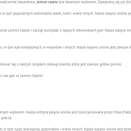
oświadczenie hazardowe,
lemon casino
jest idealnym wyborem. Zarejestruj się już dzi
w tym popularnych automatów, kasiń, rulet i wiele innych. Nasze kasyno online je
ronie Lemon Casino i zacząć korzystać z naszych oferowanych gier. Nasze kasyno o
 w tym kart kredytowych, e-walletów i innych. Nasze kasyno online jest zawsze b
ktować się z naszym zespłem obsługi klienta, który jest zawsze gotów pomóc.
zez nas gier w Lemon Casino!
idealnym wyborem. Nasza witryna kasyno online jest licencjonowana przez MGA (Malt
 graczy.
, w tym rulet, blackjacka, automatów i wiele innych. Nasze kasyno online jest do