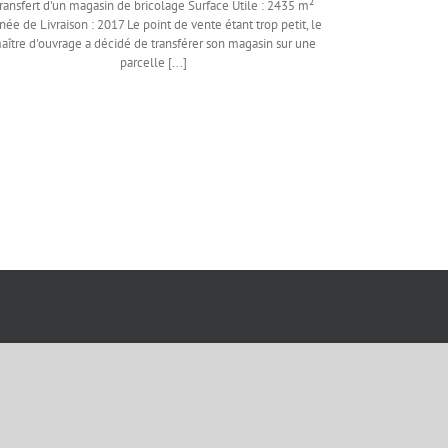
ransfert d'un magasin de bricolage Surface Utile : 2435 m²
née de Livraison : 2017 Le point de vente étant trop petit, le
aître d'ouvrage a décidé de transférer son magasin sur une
parcelle [...]
Maison neuve Allemans du Dropt (47)
onstruction d'une Maison Surface Utile : 160 m² Année de
Livraison : 2008 Sur la colline surplombant le village
d'Allemans du Dropt, cette maison offre un panorama