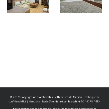
© 2019 Copyright AnD Architectes - Villeneuve-de-Marsan |
Politique de
confidentialité
|
Mentions légale
‎ Site réalisé par la société
GO MICRO AGEN
Notre agence est partenaire du logiciel de facturation
FacturesPro.fr