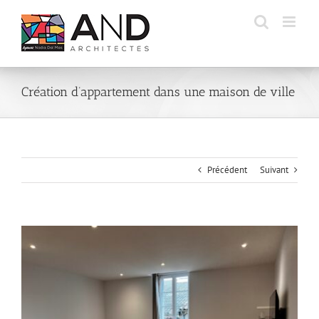
Passer
au
contenu
Création d’appartement dans une maison de ville
Précédent
Suivant
Voir
l'image
agrandie