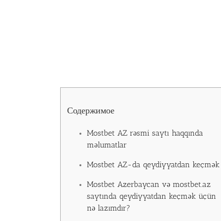
Содержимое
Mostbet AZ rəsmi saytı haqqında
məlumatlar
Mostbet AZ-da qeydiyyatdan keçmək
Mostbet Azerbaycan və mostbet.az
saytında qeydiyyatdan keçmək üçün
nə lazımdır?