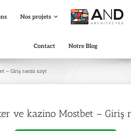
ons
Nos projets
Contact
Notre Blog
t – Giriş rəsmi sayt
r ve kazino Mostbet – Giriş r