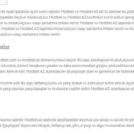
an riyazi qazanlar üçün rəsmi saytıdır. Mostbet və Mostbet AZ adı ilə tanınan bu p
diyyatdan keçirən müraciətçilər, Mostbet və Mostbet AZ tərəfindən təmin edilən geni
ir və müraciətçilərə əlaqə saxlanma imkanı verilir. Mostbet və Mostbet AZ saytında mü
Mostbet və Mostbet AZ saytında müraciətçilərə əlaqə saxlanma imkanı verilir və mür
ətçilərə əlaqə saxlanma imkanı verilir.
tlar
mostbet.com və mostbet.az domenlərindən keçirir. Bu sayt, Azerbaycan məsləhətçilərin
bilərsiniz, birincil hesabınızı yaradın və daha sonra mostbet girişinə yönləndiriləcə
etməsinə kömək edir. Mostbet AZ, Azerbaycan-da populyar olan və güvenilən bir bukmeke
 təmin edir. Bu sayt, istifadəçilərinə ən yaxşı dəstək və xidmətləri təmin etmək üçü
rə ən yaxşı oyunlar, yaxşı kassalar və məhsullar təqdim edilir. Mostbet AZ, Azerbayca
zino saytıdır. Mostbet.az saytında qeydiyyatdan keçmək çox kolay və sürətli bir pros
Qeydiyyat” düyməsini tıklayıb, istifadəçi adı, şifrə, e-poçt və digər məlumatları daxi