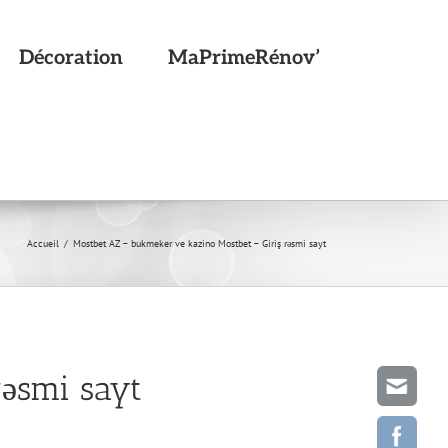
Décoration
MaPrimeRénov’
Accueil
Mostbet AZ – bukmeker ve kazino Mostbet – Giriş rəsmi sayt
əsmi sayt