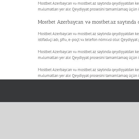
Mostbet Azerbaycan və mostbet.az saytında qeydiyyatdan keçmə
məlumatları yer alır. Qeydiyyat prosesini tamamlamaq üçün is
Mostbet Azerbaycan və mostbet.az saytında 
Mostbet Azerbaycan və mostbet.az saytında qeydiyyatdan keçm
istifadəçi adı, şifrə, e-poçt və telefon nömrəsi olur. Qeydiy
Mostbet Azerbaycan və mostbet.az saytında qeydiyyatdan keçmə
məlumatları yer alır. Qeydiyyat prosesini tamamlamaq üçün is
Mostbet Azerbaycan və mostbet.az saytında qeydiyyatdan keçmə
məlumatları yer alır. Qeydiyyat prosesini tamamlamaq üçün is
© 2019 Copyright AnD Archit