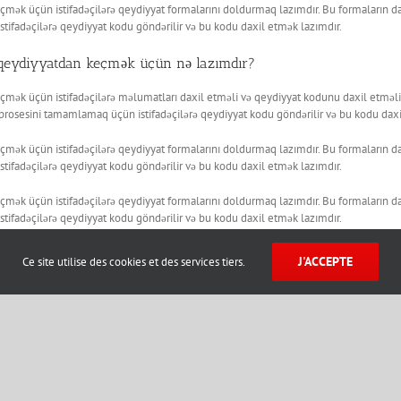
k üçün istifadəçilərə qeydiyyat formalarını doldurmaq lazımdır. Bu formaların daxil
tifadəçilərə qeydiyyat kodu göndərilir və bu kodu daxil etmək lazımdır.
qeydiyyatdan keçmək üçün nə lazımdır?
ək üçün istifadəçilərə məlumatları daxil etməli və qeydiyyat kodunu daxil etməli 
yat prosesini tamamlamaq üçün istifadəçilərə qeydiyyat kodu göndərilir və bu kodu dax
k üçün istifadəçilərə qeydiyyat formalarını doldurmaq lazımdır. Bu formaların daxil
tifadəçilərə qeydiyyat kodu göndərilir və bu kodu daxil etmək lazımdır.
k üçün istifadəçilərə qeydiyyat formalarını doldurmaq lazımdır. Bu formaların daxil
tifadəçilərə qeydiyyat kodu göndərilir və bu kodu daxil etmək lazımdır.
J'ACCEPTE
Ce site utilise des cookies et des services tiers.
ectes - Villeneuve-de-Marsan |
Politique de confidentialité
|
Mentions légale
‎ Site réalis
Notre agence est partenaire du logiciel de facturation
FacturesPro.fr
Facebook
Instagram
Tiktok
Pinterest
LinkedIn