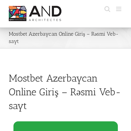
Passer
au
contenu
Mostbet Azerbaycan Online Giriş – Rəsmi Veb-
sayt
Mostbet Azerbaycan
Online Giriş – Rəsmi Veb-
sayt