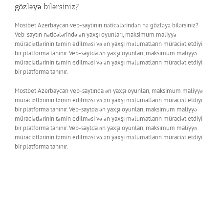
gözləyə bilərsiniz?
Mostbet Azerbaycan veb-saytının nəticələrindən nə gözləyə bilərsiniz?
Veb-saytın nəticələrində ən yaxşı oyunları, maksimum maliyyə
müraciətlərinin təmin edilməsi və ən yaxşı məlumatların müraciət etdiyi
bir platforma tanınır. Veb-saytda ən yaxşı oyunları, maksimum maliyyə
müraciətlərinin təmin edilməsi və ən yaxşı məlumatların müraciət etdiyi
bir platforma tanınır.
Mostbet Azerbaycan veb-saytında ən yaxşı oyunları, maksimum maliyyə
müraciətlərinin təmin edilməsi və ən yaxşı məlumatların müraciət etdiyi
bir platforma tanınır. Veb-saytda ən yaxşı oyunları, maksimum maliyyə
müraciətlərinin təmin edilməsi və ən yaxşı məlumatların müraciət etdiyi
bir platforma tanınır. Veb-saytda ən yaxşı oyunları, maksimum maliyyə
müraciətlərinin təmin edilməsi və ən yaxşı məlumatların müraciət etdiyi
bir platforma tanınır.