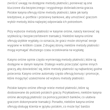
zwrócić uwagę na dostępne metody płatności, ponieważ są one
kluczowe dla bezpiecznego i wygodnego doświadczenia gracza.
Polskie kasyna oferują różne metody płatności, takie jak karty
kredytowe, e-portfele i przelewy bankowe, aby umożliwić graczom
wybór metody, która najlepiej odpowiada ich potrzebom.
Przy wyborze metody płatności w kasynie online, należy kierować się
szybkością i bezpieczeństwem transakcji. Niektóre kasyna online
oferują szybkie wypłaty, co oznacza, że gracz może otrzymać swoje
wygrane w krótkim czasie. Z drugiej strony, niektóre metody płatności
mogą wymagać dłuższego czasu oczekiwania na wypłatę.
Kasyno online opinie często wymieniają metody płatności, które są
dostępne w danym kasynie. Dlatego warto przeczytać opinie innych
graczy, aby dowiedzieć się, które metody płatności są najbardziej godne
polecenia. Kasyno online automaty często oferują bonusy i promocje,
które mogą być uzależnione od wyboru metody płatności.
Polskie kasyno online oferuje wiele metod płatności, które są
dostosowane do potrzeb polskich graczy. Przykładowo, niektóre kasyna
online akceptują płatności za pomocą polskich banków, co ułatwia
graczom dokonywanie transakcji. Ponadto, niektóre kasyna online
oferują obsługę klienta w języku polskim, co może być bardzo