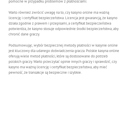
pomocne w przypadku problemów z płatnościami.
Warto również zwrócić uwagę na to, czy kasyno online ma ważną
licencję i certyfikat bezpieczeństwa. Licencja jest gwarancją, że kasyno
działa zgodnie z prawem i przepisami, a certyfikat bezpieczeństwa
potwierdza, że kasyno stosuje odpowiednie środki bezpieczeństwa, aby
chronić dane graczy.
Podsumowując, wybór bezpiecznej metody płatności w kasynie online
jest kluczowy dla udanego doświadczenia gracza. Polskie kasyna online
oferują wiele metod płatności, które są dostosowane do potrzeb
polskich graczy. Warto przeczytać opinie innych graczy i sprawdzić, czy
kasyno ma ważną licencję i certyfikat bezpieczeństwa, aby mieć
pewność, że transakcje są bezpieczne i szybkie.