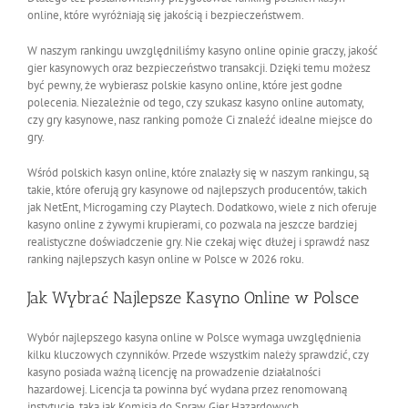
online, które wyróżniają się jakością i bezpieczeństwem.
W naszym rankingu uwzględniliśmy kasyno online opinie graczy, jakość
gier kasynowych oraz bezpieczeństwo transakcji. Dzięki temu możesz
być pewny, że wybierasz polskie kasyno online, które jest godne
polecenia. Niezależnie od tego, czy szukasz kasyno online automaty,
czy gry kasynowe, nasz ranking pomoże Ci znaleźć idealne miejsce do
gry.
Wśród polskich kasyn online, które znalazły się w naszym rankingu, są
takie, które oferują gry kasynowe od najlepszych producentów, takich
jak NetEnt, Microgaming czy Playtech. Dodatkowo, wiele z nich oferuje
kasyno online z żywymi krupierami, co pozwala na jeszcze bardziej
realistyczne doświadczenie gry. Nie czekaj więc dłużej i sprawdź nasz
ranking najlepszych kasyn online w Polsce w 2026 roku.
Jak Wybrać Najlepsze Kasyno Online w Polsce
Wybór najlepszego kasyna online w Polsce wymaga uwzględnienia
kilku kluczowych czynników. Przede wszystkim należy sprawdzić, czy
kasyno posiada ważną licencję na prowadzenie działalności
hazardowej. Licencja ta powinna być wydana przez renomowaną
instytucję, taką jak Komisja do Spraw Gier Hazardowych.