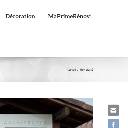
Décoration
MaPrimeRénov’
Accueil
Non classé