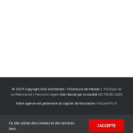
© 2019 Copyright AnD Architectes - Villeneuve-de-Marsan |
Politique de
confidentialité
|
Mentions légale
‎ Site réalisé par la société
GO MICRO AGEN
Notre agence est partenaire du logiciel de facturation
FacturesPro.fr
Facebook
Instagram
Tiktok
Pinterest
LinkedIn
Ce site utilise des cookies et des services
J'ACCEPTE
tiers.