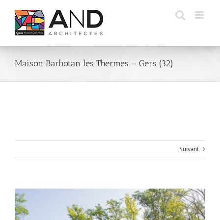
Passer
au
contenu
Maison Barbotan les Thermes – Gers (32)
Suivant
Voir
l'image
agrandie