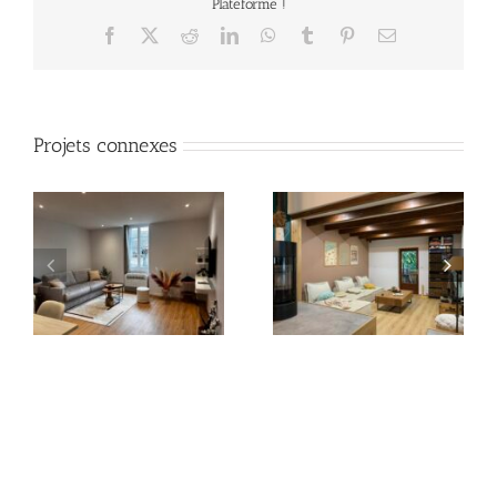
Plateforme !
Facebook
X
Reddit
LinkedIn
WhatsApp
Tumblr
Pinterest
Email
Projets connexes